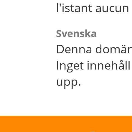
l'istant aucu
Svenska
Denna domän 
Inget innehål
upp.